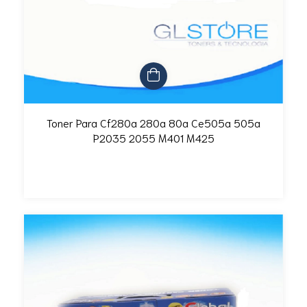
Toner Para Cf280a 280a 80a Ce505a 505a
P2035 2055 M401 M425