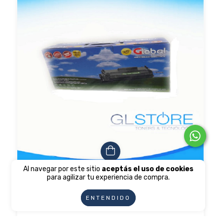
Al navegar por este sitio
aceptás el uso de cookies
para agilizar tu experiencia de compra.
Toner Alternativo 83a Cf283a 283a M127 M127f
M125 M201 M225
ENTENDIDO